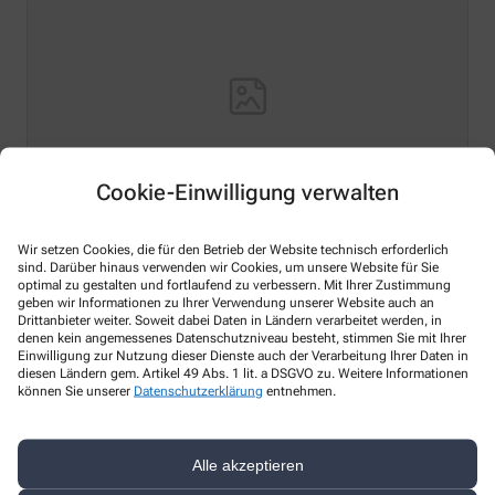
Cookie-Einwilligung verwalten
Hello world!
Wir setzen Cookies, die für den Betrieb der Website technisch erforderlich
sind. Darüber hinaus verwenden wir Cookies, um unsere Website für Sie
optimal zu gestalten und fortlaufend zu verbessern. Mit Ihrer Zustimmung
Welcome to WordPress on Azure Sites. This is your first
geben wir Informationen zu Ihrer Verwendung unserer Website auch an
post. Edit or delete it, then start writing!
Drittanbieter weiter. Soweit dabei Daten in Ländern verarbeitet werden, in
denen kein angemessenes Datenschutzniveau besteht, stimmen Sie mit Ihrer
Mehr Lesen
Einwilligung zur Nutzung dieser Dienste auch der Verarbeitung Ihrer Daten in
diesen Ländern gem. Artikel 49 Abs. 1 lit. a DSGVO zu. Weitere Informationen
können Sie unserer
Datenschutzerklärung
entnehmen.
Alle akzeptieren
Kontakt